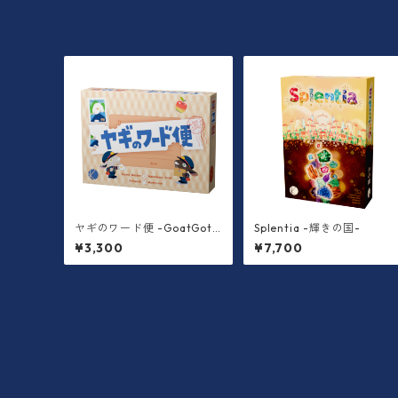
ヤギのワード便 -GoatGotL
Splentia -輝きの国-
etter-
¥3,300
¥7,700