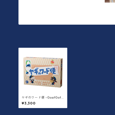
ヤギのワード便 -GoatGotL
etter-
¥3,300