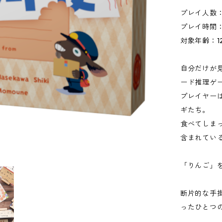
プレイ人数：
プレイ時間：
対象年齢：1
自分だけが
ード推理ゲ
プレイヤー
ギたち。
食べてしま
含まれてい
「りんご」を
断片的な手
ったひとつ